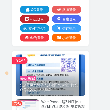
QQ登录
微博登录
码云登录
百度登录
支付宝登录
钉钉登录
华为登录
小米登录
TOP1
530人已阅读
公众号爆文机器人搭建图文教程并附公
众号机器人12.2源码
WordPress主题Zibll子比主
TOP2
题zibll-V8.1绕权版+安装教程