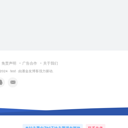
免责声明
广告合作
关于我们
 2024 ·
test
· 由
潘金友博客
强力驱动.
本站主题由Zibll子比主题强力驱动
联系作者