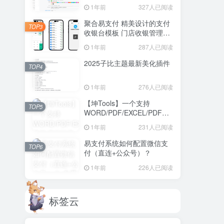
1年前
327人已阅读
聚合易支付 精美设计的支付
TOP3
收银台模板 门店收银管理系
统
1年前
287人已阅读
2025子比主题最新美化插件
TOP4
1年前
276人已阅读
【坤Tools】一个支持
TOP5
WORD/PDF/EXCEL/PDF等
格式的转换软件
1年前
231人已阅读
易支付系统如何配置微信支
TOP6
付（直连+公众号）？
1年前
226人已阅读
标签云