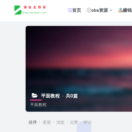
首页
obs资源
赚钱
平面教程
共0篇
平面教程
排序
更新
浏览
点赞
评论