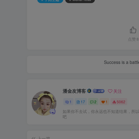
点赞
8
Success is a bat
潘金友博客
关注
1
17
2
1
5062
3、打包主题上传到wordpress网站目录下/wp-c
如果你不去试，你永远也不知道结果，所
吧
上一篇