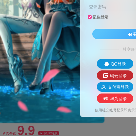
登录密码
记住登录
1
330
社交账
8.1绕权版+安装教程
QQ登录
码云登录
关注
私信
支付宝登录
的事情
华为登录
使用社交账号登录即表示
WordPress主题Zibll子比主题zibll-V8.1绕权版+安装教程
此内容为付费资源，请付费后查看
9.9
限时特惠
￥六合币