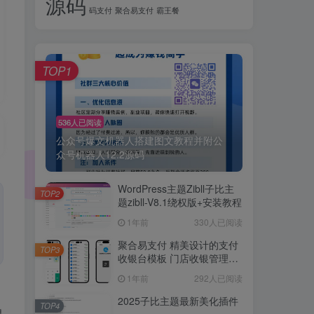
源码
码支付
聚合易支付
霸王餐
TOP1
536人已阅读
公众号爆文机器人搭建图文教程并附公
众号机器人12.2源码
WordPress主题Zibll子比主
TOP2
题zibll-V8.1绕权版+安装教程
1年前
330人已阅读
聚合易支付 精美设计的支付
TOP3
收银台模板 门店收银管理系
统
1年前
292人已阅读
2025子比主题最新美化插件
TOP4
是