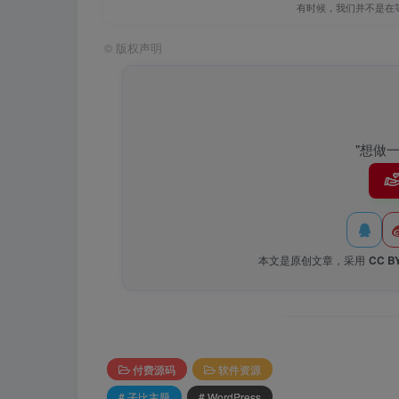
有时候，我们并不是在
©
版权声明
"想做
本文是原创文章，采用
CC BY
2、在宝塔后台文件/etc/hosts里面加一行 127.0.0
付费源码
软件资源
# 子比主题
# WordPress