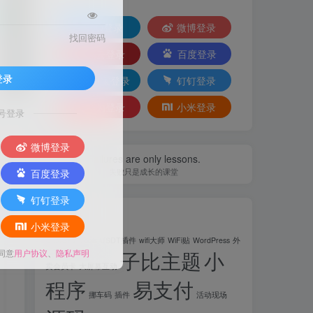
QQ登录
微博登录
找回密码
码云登录
百度登录
登录
支付宝登录
钉钉登录
华为登录
小米登录
8
号登录
微博登录
Failures are only lessons.
失败只是成长的课堂
百度登录
钉钉登录
标签
小米登录
ChatGPT
Tools
USDT插件
wifi大师
WiFi贴
WordPress
外
子比主题
小
同意
用户协议
、
隐私声明
卖会员卡
大屏幕互动
程序
易支付
挪车码
插件
活动现场