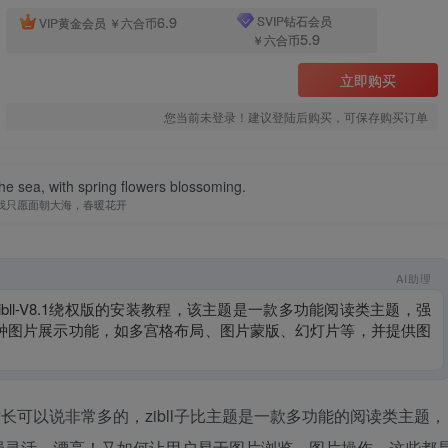
6.9
SVIP钻石会员
VIP黄金会员
￥六合币
5.9
￥六合币
立即购买
您当前未登录！建议登陆后购买，可保存购买订单
the sea, with spring flowers blossoming.
我只愿面朝大海，春暖花开
AI助理
主题zibll-V8.1绕权版的安装教程，该主题是一款多功能阅读类主题，强
种图片展示功能，如多宫格布局、图片蒙版、幻灯片等，并提供图
安装步骤
片站的站长可以说非常多的，zibll子比主题是一款多功能的阅读类主题，
局灵活、漂亮！又如何让用户易于图片浏览、图片操作，这些都