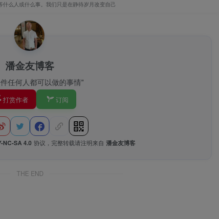
等什么人或什么事。我们只是在静待岁月改变自己
潘金友博客
一件任何人都可以做的事情"
打赏作者
订阅
-NC-SA 4.0
协议，完整转载请注明来自
潘金友博客
.1 api.zibll.com
THE END