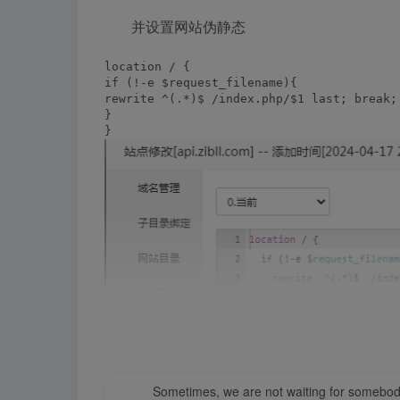
并设置网站伪静态
location / {

if (!-e $request_filename){

rewrite ^(.*)$ /index.php/$1 last; break;

}

}
Sometimes, we are not waiting for somebod