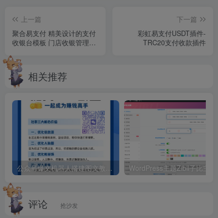
上一篇
下一篇
聚合易支付 精美设计的支付
彩虹易支付USDT插件-
收银台模板 门店收银管理系
TRC20支付收款插件
统
相关推荐
公众号爆文机器人搭建图文教程并附公众号机器人12.2源码
WordPres
评论
抢沙发