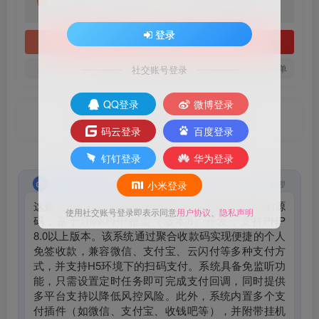
8.8
VIP黄金会员
￥六合币
6.6
￥六合币
登录
立即购买
您当前未登录！建议登陆后购买，可保存购买订单
社交账号登录
QQ登录
微博登录
Youth means limitless possibilities.
年轻就是无限的可能
码云登录
百度登录
钉钉登录
华为登录
智能总结摘要
小米登录
AI助理
这篇文章介绍了码支付[MPAY]个人免签支付系统的源
使用社交账号登录即表示同意
用户协议
、
隐私声明
码，基于ThinkPHP框架（版本8）开发，支持PHP
8.0以上版本。该系统通过聚合收款码实现便捷的个人
免签收款，兼容微信、支付宝、云闪付等多种支付方
式，并支持H5环境下的扫码支付。系统具备免监听功
能，只需设置定时任务即可完成支付回调，同时提供
多平台支持以降低风控风险。此外，系统内置多个支
付插件（如微信、支付宝、收钱吧等），并附带挂机