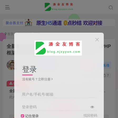
首页
付费源码
正文
全新版本码支付个人免签支付系统源码 ThinkPHP
框架开发 全开源
潘金友博客
关注
私信
登录
把活着的每一天看作生命的最后一天
0
219
7
没有账号？立即注册
付费资源
全新版本码支付个人免签支付系统源码 ThinkPHP框架开发 全开源
用户名/手机号/邮箱
此内容为付费资源，请付费后查看
9.9
登录密码
￥六合币
找回密码
记住登录
SVIP钻石会员